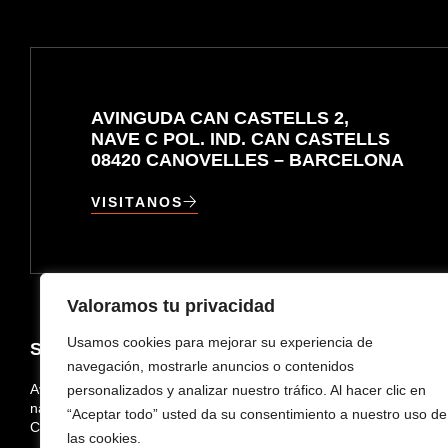
AVINGUDA CAN CASTELLS 2,
NAVE C POL. IND. CAN CASTELLS
08420 CANOVELLES – BARCELONA
VISITANOS
Valoramos tu privacidad
Usamos cookies para mejorar su experiencia de
SERVIPALET CARLOTA
SERVICI
navegación, mostrarle anuncios o contenidos
Avinguda Can Castells 2,
personalizados y analizar nuestro tráfico. Al hacer clic en
Compra y Ven
nave C Pol. Ind. Can Castells 08420
“Aceptar todo” usted da su consentimiento a nuestro uso de
Canovelles - Barcelona
Fabricación 
las cookies.